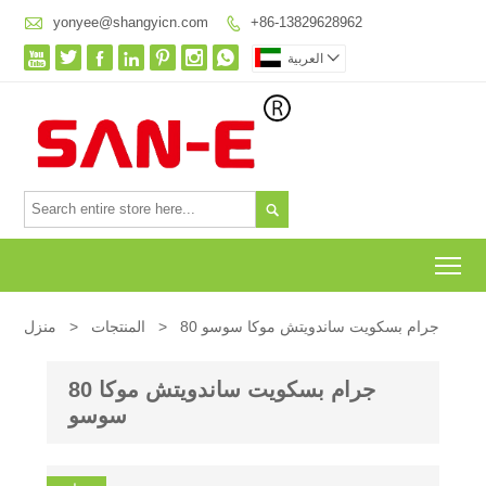

yonyee@shangyicn.com
+86-13829628962









العربية

To
80 جرام بسكويت ساندويتش موكا سوسو
>
المنتجات
>
منزل
80 جرام بسكويت ساندويتش موكا
سوسو