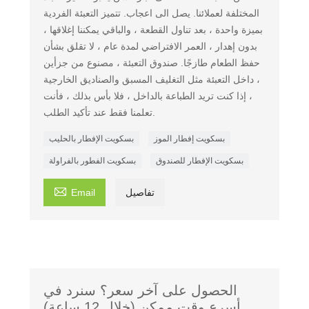
المختلفة لعملائنا. يصل الى اعجاب. تتميز التعبئة الفردية
بميزة واحدة ، بعد تناول القطعة ، والباقي يمكننا إغلاقها ،
بدون إهدار ، العمر الافتراضي لمدة عام ، لا تقلق بشأن
حفظ الطعام طازجًا. صندوق التعبئة ، مصنوع من جزأين
، داخل التعبئة مثل التغليف المسبق والصناديق الخارجية
، إذا كنت تريد الطباعة بالداخل ، فلا بأس بذلك ، فأنت
تعلمنا فقط عند تأكيد الطلب.
بسكويت إفطار الموز
بسكويت الإفطار بالحليب
بسكويت الإفطار للصندوق
بسكويت الفطور بالفراولة

تفاصيل
Email
الحصول على آخر سعر؟ سنرد في
أسرع وقت ممكن (خلال 12 ساعة)