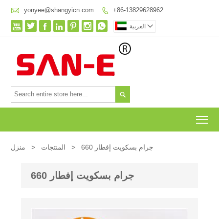

yonyee@shangyicn.com
+86-13829628962









العربية

To
660 جرام بسكويت إفطار
>
المنتجات
>
منزل
660 جرام بسكويت إفطار