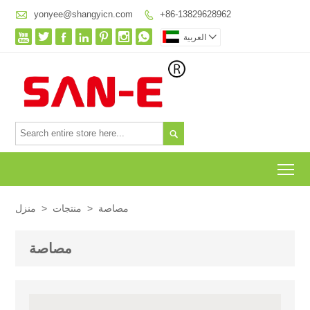

yonyee@shangyicn.com
+86-13829628962









العربية

To
مصاصة
>
منتجات
>
منزل
مصاصة