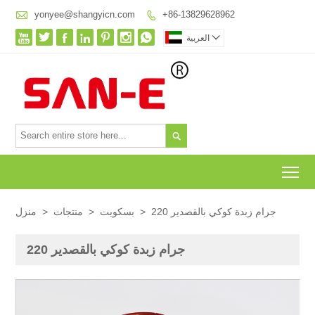

yonyee@shangyicn.com
+86-13829628962









العربية

To
220 جرام زبدة كوكي بالقصدير
>
بسكويت
>
منتجات
>
منزل
220 جرام زبدة كوكي بالقصدير