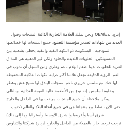
إنتاج. لدينا
OEM
ونحن نملك
العلامة التجارية الذاتية
المنتجات وقبول
العديد من شهادات تصدير مؤسسة التصنيع
. جميع المنتجات لها خصائصها
النموذجية ، البسكويت ذو النكهة النقية والنقية يحظى بشعبية بين
المستهلكين. الحلويات اللذيذة والحلوة ولكن غير الدهنية هي المذاق
الفريد للحلويات لدينا. طعم الهلام ناعم وطري ومن السهل أن تذوب في
الفم. الرؤية الدقيقة تجعل هلامنا أكثر غرابة. نكهات الفاكهة المحفوظة
لها حنك مع ملمس حريري ناعم. منتجات البندق لها نسيج هش وعطر
وحلوة الملمس. إنه نوع من الأطعمة عالية القيمة الغذائية. وبالتالي
يمكن ملاحظة أن جميع المنتجات مرحب بها في الداخل والخارج.
حتى الآن ، نقاط بيع منتجاتنا هي
في جميع أنحاء البلاد والعالم
(جنوب
شرق آسيا وأفريقيا والشرق الأوسط وأستراليا وما إلى ذلك).
نرحب ترحيبا حارا بالعملاء من الداخل والخارج لزيارة شركتنا والتفاوض