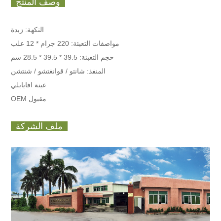
وصف المنتج
النكهة: زبدة
مواصفات التعبئة: 220 جرام * 12 علب
حجم التعبئة: 39.5 * 39.5 * 28.5 سم
المنفذ: شانتو / قوانغتشو / شنتشن
عينة افايابلي
OEM مقبول
ملف الشركة