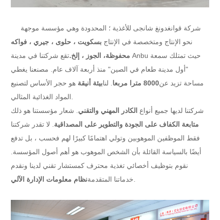
شركة قوانغدونغ شانجى للأغذية ؛ المحدودة
وهي مؤسسة موجهة
نحو الإنتاج ومتخصصة في الإنتاج
بسكويت ، حلوى ، جيري ، فواكه
محفوظة
، الجوز ، إلخ.
تقع شركتنا في مدينة Anbu حيث تمتلك سمعة
"أول مدينة طعام في الصين" منذ أربعة آلاف عام. مصنعنا يغطي
مساحة تزيد عن
8000 مترا مربعا
. لنا
بيئة أنيقة
هو حجر الأساس لتصنيع
المواد الغذائية المثالي.
شركتنا لديها جميع أنواع
الكادر المهني والتقني
. شعار مؤسستنا هو ذلك
متابعة الكفاف على الجودة والتطوير على المصداقية
. لا تقدر شركتنا
فقط الموظفين الموهوبين وتولي اهتمامًا كبيرًا لهم فحسب ، بل تدفع
أيضًا بالسياسة القائلة بأن الشخص الموهوب هو أهم أصول المؤسسة.
نقوم بتوظيف أخصائي تغذية محترف كمستشار تقني لدينا ونقدم
.
خدماتنا المتقدمة
نظام معلومات الإدارة الآلي