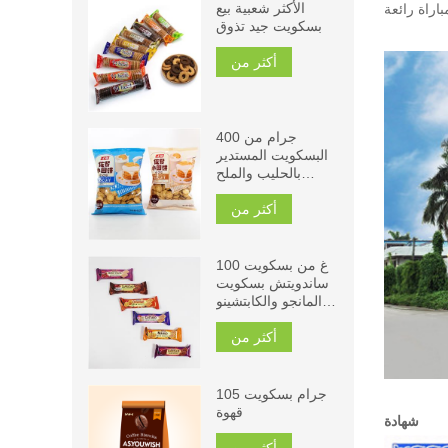
الأكثر شعبية بيع
بسكويت جيد تذوق
أكثر من
400 جرام من
البسكويت المستدير
بالحليب والملح
الصخري
أكثر من
100 غ من بسكويت
ساندويتش بسكويت
المانجو والكابتشينو
والشوكولاتة والفواكه
أكثر من
التوت
105 جرام بسكويت
قهوة
شهادة
أكثر من