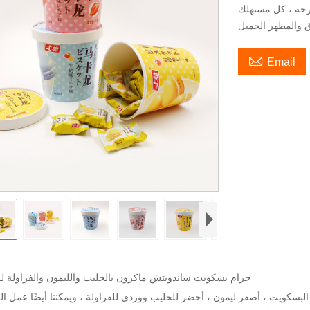
طرحه ، كل مستهلك

Email
80 جرام بسكويت ساندويتش ماكرون بالحليب والليمون والفراولة 
بسكويت ، أصفر ليمون ، أخضر للحليب ووردي للفراولة ، ويمكننا أيضًا عمل ال