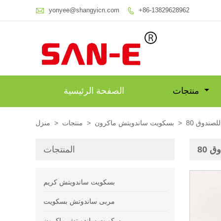

yonyee@shangyicn.com
+86-13829628962

منتجات
الصفحة الرئيسية
 للصندوق
>
بسكويت ساندويتش ماكرون
>
منتجات
>
منزل
وق
المنتجات
بسكويت ساندويتش كريم
مربى ساندوتش بسكويت
بسكويت ساندويتش ماكرون