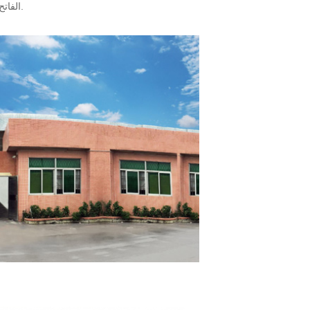
الفاتح للخوخ ، وأي نكهة وسطح بسكويت يقبل تخصيص العميل ، ويملأ حلاوة مقبولة مباراة رائعة.