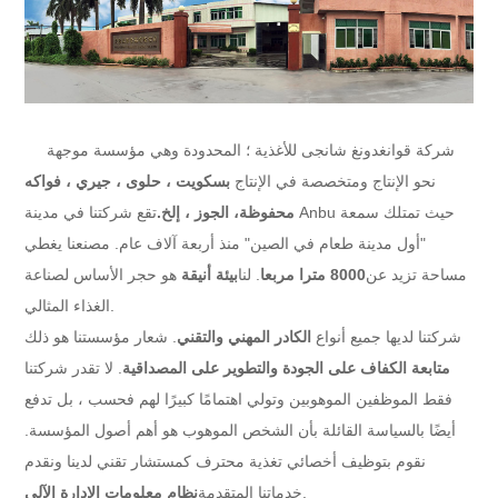
شركة قوانغدونغ شانجى للأغذية ؛ المحدودة
وهي مؤسسة موجهة
نحو الإنتاج ومتخصصة في الإنتاج
بسكويت ، حلوى ، جيري ، فواكه
محفوظة
، الجوز ، إلخ.
تقع شركتنا في مدينة Anbu حيث تمتلك سمعة
"أول مدينة طعام في الصين" منذ أربعة آلاف عام. مصنعنا يغطي
مساحة تزيد عن
8000 مترا مربعا
. لنا
بيئة أنيقة
هو حجر الأساس لصناعة
الغذاء المثالي.
شركتنا لديها جميع أنواع
الكادر المهني والتقني
. شعار مؤسستنا هو ذلك
متابعة الكفاف على الجودة والتطوير على المصداقية
. لا تقدر شركتنا
فقط الموظفين الموهوبين وتولي اهتمامًا كبيرًا لهم فحسب ، بل تدفع
أيضًا بالسياسة القائلة بأن الشخص الموهوب هو أهم أصول المؤسسة.
نقوم بتوظيف أخصائي تغذية محترف كمستشار تقني لدينا ونقدم
.
خدماتنا المتقدمة
نظام معلومات الإدارة الآلي