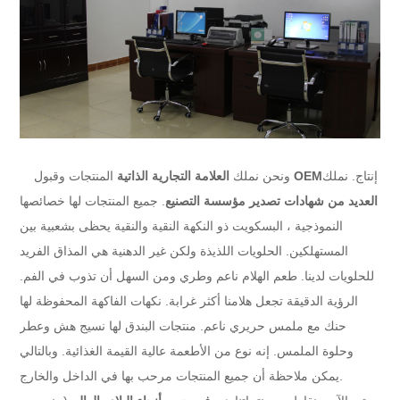
إنتاج. نملك
OEM
ونحن نملك
العلامة التجارية الذاتية
المنتجات وقبول
العديد من شهادات تصدير مؤسسة التصنيع
. جميع المنتجات لها خصائصها
النموذجية ، البسكويت ذو النكهة النقية والنقية يحظى بشعبية بين
المستهلكين. الحلويات اللذيذة ولكن غير الدهنية هي المذاق الفريد
للحلويات لدينا. طعم الهلام ناعم وطري ومن السهل أن تذوب في الفم.
الرؤية الدقيقة تجعل هلامنا أكثر غرابة. نكهات الفاكهة المحفوظة لها
حنك مع ملمس حريري ناعم. منتجات البندق لها نسيج هش وعطر
وحلوة الملمس. إنه نوع من الأطعمة عالية القيمة الغذائية. وبالتالي
يمكن ملاحظة أن جميع المنتجات مرحب بها في الداخل والخارج.