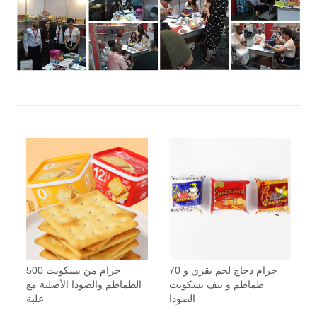
70 جرام دجاج لحم بقري و
500 جرام من بسكويت
طماطم و بيف بسكويت
الطماطم والصودا الأصلية مع
الصودا
علبة