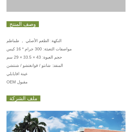
وصف المنتج
النكهة: الطعم الأصلي ， طماطم
مواصفات التعبئة:
300 جرام * 16 كيس
حجم العبوة: 43 × 33.5 × 29 سم
المنفذ: شانتو / قوانغتشو / شنتشن
عينة افايابلي
OEM مقبول
ملف الشركة