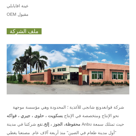
عينة افايابلي
OEM مقبول
ملف الشركة
شركة قوانغدونغ شانجى للأغذية ؛ المحدودة
وهي مؤسسة موجهة
نحو الإنتاج ومتخصصة في الإنتاج
بسكويت ، حلوى ، جيري ، فواكه
محفوظة
، الجوز ، إلخ.
تقع شركتنا في مدينة Anbu حيث تمتلك سمعة
"أول مدينة طعام في الصين" منذ أربعة آلاف عام. مصنعنا يغطي