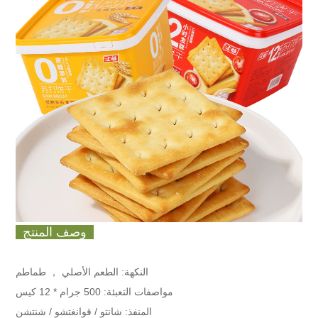
وصف المنتج
النكهة: الطعم الأصلي ， طماطم
مواصفات التعبئة:
500 جرام * 12 كيس
المنفذ: شانتو / قوانغتشو / شنتشن