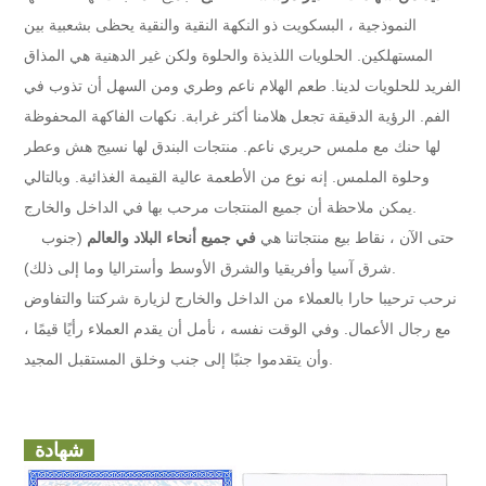
النموذجية ، البسكويت ذو النكهة النقية والنقية يحظى بشعبية بين
المستهلكين. الحلويات اللذيذة والحلوة ولكن غير الدهنية هي المذاق
الفريد للحلويات لدينا. طعم الهلام ناعم وطري ومن السهل أن تذوب في
الفم. الرؤية الدقيقة تجعل هلامنا أكثر غرابة. نكهات الفاكهة المحفوظة
لها حنك مع ملمس حريري ناعم. منتجات البندق لها نسيج هش وعطر
وحلوة الملمس. إنه نوع من الأطعمة عالية القيمة الغذائية. وبالتالي
يمكن ملاحظة أن جميع المنتجات مرحب بها في الداخل والخارج.
حتى الآن ، نقاط بيع منتجاتنا هي
في جميع أنحاء البلاد والعالم
(جنوب
شرق آسيا وأفريقيا والشرق الأوسط وأستراليا وما إلى ذلك).
نرحب ترحيبا حارا بالعملاء من الداخل والخارج لزيارة شركتنا والتفاوض
مع رجال الأعمال. وفي الوقت نفسه ، نأمل أن يقدم العملاء رأيًا قيمًا ،
وأن يتقدموا جنبًا إلى جنب وخلق المستقبل المجيد.
شهادة